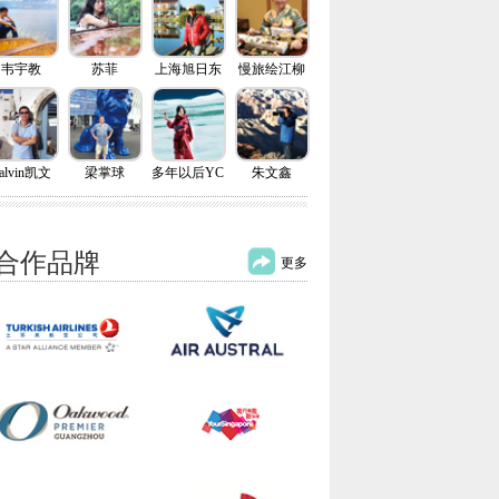
韦宇教
苏菲
上海旭日东
慢旅绘江柳
升
alvin凯文
梁掌球
多年以后YC
朱文鑫
合作品牌
更多