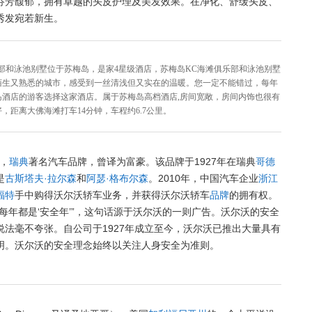
芬芳馥郁，拥有卓越的头皮护理及美发效果。在净化、舒缓头皮、
秀发宛若新生。
部和泳池别墅位于苏梅岛，是家4星级酒店，苏梅岛KC海滩俱乐部和泳池别墅
陌生又熟悉的城市，感受到一丝清浅但又实在的温暖。您一定不能错过，每年
岛酒店的游客选择这家酒店。属于苏梅岛高档酒店,房间宽敞，房间内饰也很有
，距离大佛海滩打车14分钟，车程约6.7公里。
，
瑞典
著名汽车品牌，曾译为富豪。该品牌于1927年在瑞典
哥德
是
古斯塔夫·拉尔森
和
阿瑟·格布尔森
。
2010年，中国汽车企业
浙江
福特
手中购得沃尔沃轿车业务，并获得沃尔沃轿车
品牌
的拥有权。
每年都是‘安全年’”，这句话源于沃尔沃的一则广告。沃尔沃的安全
说法毫不夸张。自公司于1927年成立至今，沃尔沃已推出大量具有
明。沃尔沃的安全理念始终以关注人身安全为准则。