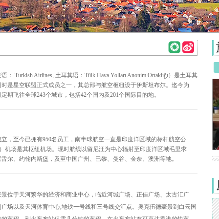
kish Airlines, 土耳其语：Tülk Hava Yolları Anonim Ortaklığı）是土耳其
同时是星空联盟
正式成员之一，其总部与航空枢纽设于伊斯坦布尔。迄今为
定期飞往全球243个城市，包括42个国内及201个国际目的地。
年成立，至今已拥有950名员工，南半球航空一直是印度洋区域的标杆航空公
s（RUN）机场是其枢纽机场。现时航线以留尼汪为中心辐射至印度洋区域毛里求
塞舌尔、约翰内斯堡，及至中国广州、巴黎、曼谷、金奈、澳洲等地。
豪景位于天河繁华的经济和商业中心，临近河城广场、正佳广场、太古汇广
利广场以及天河体育中心,地铁一号线和三号线交汇点。
奥克伍德豪景到白云国