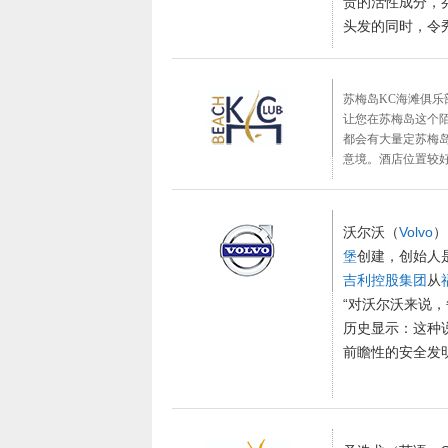
贵的活性成分，
头发的同时，令
苏梅岛KC海滩俱乐
让您在苏梅岛这个
都会有大量定苏梅
意境。酒店位置较好
沃尔沃（
Volvo
）
堡
创建，创始人
吉利控股集团
从
“对沃尔沃来说，
历史显示：这种
前瞻性的安全发