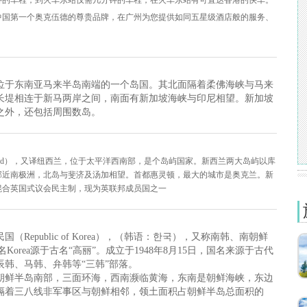
钟的车程，到火车东站仅需几分钟的车程，在火车东站有可直达香港的快车。
中国第一个奥克伍德的尊贵品牌，在广州为您提供如同五星级酒店般的服务、
位于
东南亚马来半岛
南端的一个
岛国
。其
北面
隔着
柔佛海峡
与
马来
长堤相连于新马两岸之间，南面有
新加坡海峡
与印尼相望。新加坡
之外，还包括周围数岛。
and），又译
纽西兰
，位于
太平洋
西南部，是个
岛屿国家
。新西兰两大岛屿以
库
邻近
南极洲
，
北岛
与
斐济
及
汤加
相望。首都
惠灵顿
，最大的城市是
奥克兰
。新
混合英国式
议会民主制
，现为
英联邦
成员国之一
（Republic of Korea），（韩语：한국），又称南韩、南朝鲜
名Korea源于古名“高丽”。成立于1948年8月15日，国名来源于古代
辰韩、马韩、弁韩等“三韩”部落。
朝鲜半岛南部，三面环海，西南濒临黄海，东南是朝鲜海峡，东边
隔着三八线非军事区与朝鲜相邻，领土面积占朝鲜半岛总面积的