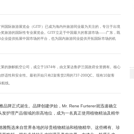
广州国际旅游展览会（GITF）已成为海内外旅游同业最为关注的，专注于出境
奖旅游的国际性专业展览会。GITF立足于中国最大的客源市场——广东，既
和企业提供拓展中国市场的平台，也为国内旅游同业提供开拓国际市场的机
莱的旗帜航空公司，成立于1974年，由文莱达鲁萨兰国政府全资拥有。
核心
的舒适性和安全性。
最初开始只有2架客货2用的737-200QC。现有10架客
际航线。
雅品牌正式诞生。品牌创建伊始，Mr. Rene Furterer就迅速确立
头发护理产品领域的崇高地位，成为一名真正使用植物精油及精华
绿德雅甄选来自世界各地的珍贵植物精油和植物精华。这些稀有、珍