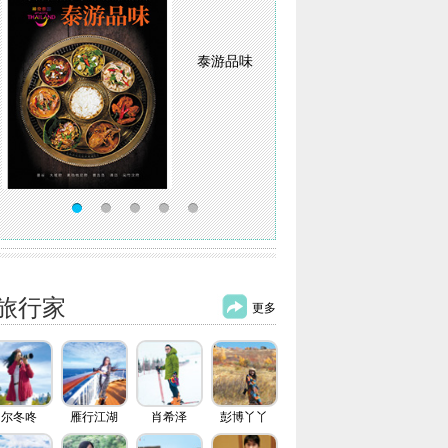
旅行家
更多
尔冬咚
雁行江湖
肖希泽
彭博丫丫