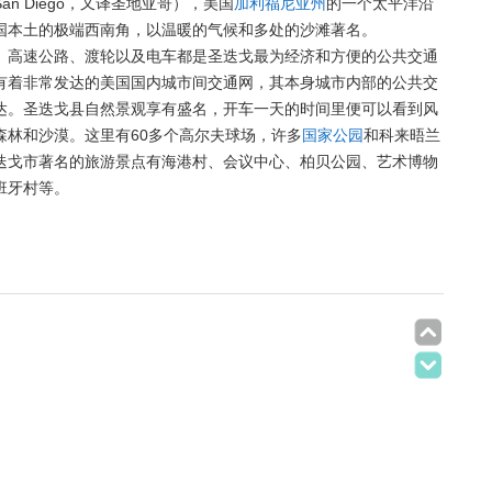
an Diego，又译圣地亚哥），美国
加利福尼亚州
的一个太平洋沿
国本土的极端西南角，以温暖的气候和多处的沙滩著名。
、高速公路、渡轮以及电车都是圣迭戈最为经济和方便的公共交通
有着非常发达的美国国内城市间交通网，其本身城市内部的公共交
达。
圣迭戈县自然景观享有盛名，开车一天的时间里便可以看到风
森林和沙漠。这里有60多个高尔夫球场，许多
国家公园
和科来晤兰
迭戈市著名的旅游景点有海港村、会议中心、柏贝公园、艺术博物
班牙村等。