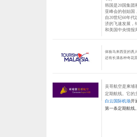
韩国是20国集团
亚峰会的创始国
自20世纪60年
济的飞速发展，缔
和美国中央情报
体验马来西亚的诱人
还有长满各种奇花
吴哥航空是柬埔
定期航线。它的
白云国际机场
开
第一条定期航线