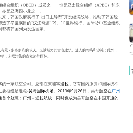
和经合组织（OECD）成员之一，也是亚太经合组织（APEC）和东
，亦是亚洲四小龙之一。
代以来，韩国政府实行了“出口主导型”开发经济战略，推动了韩国经
造了举世瞩目的“汉江奇迹”[2]。[1]世界银行、国际货币基金组织
局都将韩国列为发达国家。
C
奇景 - 多姿多彩的节庆、充满魅力的古老建筑、迷人的岛屿和沙滩；此外，
异草，未经污染的古老热带雨林。
寨的一家航空公司。总部在柬埔寨
暹粒
，它有国内服务和国际线不
主要枢纽是暹粒-
吴哥国际机场
。
2013年9月26日，吴哥航空在
广州
通首个航班：广州－暹粒航线，同时也成为吴哥航空在中国开通的
。