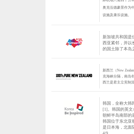
际机场只需四十分
奥
克伍德豪景作为
设施及康乐设施。
泰游品味
新加坡
共和国
是
西亚
紧邻，并以
的
国土
除了
本岛
新西兰（New Zeal
克海峡
分隔，
南岛
西兰是
君主立宪制
韩国，全称大韩民国
[1]。韩国的英文
朝鲜半岛南部的
韩国位于东北亚
是日本海，北面
4/9。